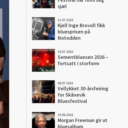
sjæl
31.07.2026
Kjell Inge Brovoll fikk
bluesprisen på
Notodden
29.07.2026
Sementbluesen 2026 –
fortsatt i storform
08.07.2026
Vellykket 30-årsfeiring
for Skånevik
Bluesfestival
29.06.2026
Morgan Freeman gir ut
bluesalbum