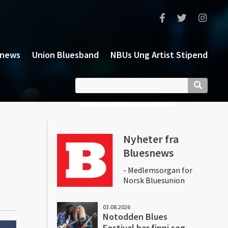
snews
Union Bluesband
NBUs Ung Artist Stipend
Nyheter fra
Bluesnews
- Medlemsorgan for
Norsk Bluesunion
03.08.2026
Notodden Blues
Festival har finni seg