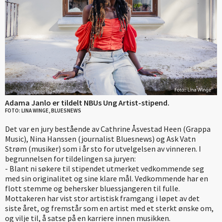
Adama Janlo er tildelt NBUs Ung Artist-stipend.
FOTO: LINA WINGE, BLUESNEWS
Det var en jury bestående av Cathrine Åsvestad Heen (Grappa
Music), Nina Hanssen (journalist Bluesnews) og Ask Vatn
Strøm (musiker) som i år sto for utvelgelsen av vinneren. I
begrunnelsen for tildelingen sa juryen:
- Blant ni søkere til stipendet utmerket vedkommende seg
med sin originalitet og sine klare mål. Vedkommende har en
flott stemme og behersker bluessjangeren til fulle.
Mottakeren har vist stor artistisk framgang i løpet av det
siste året, og fremstår som en artist med et sterkt ønske om,
og vilje til, å satse på en karriere innen musikken.