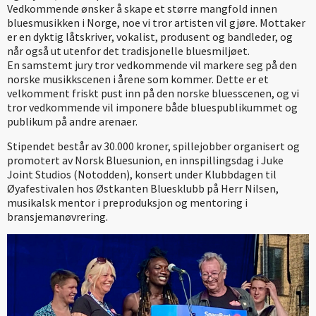
Vedkommende ønsker å skape et større mangfold innen
bluesmusikken i Norge, noe vi tror artisten vil gjøre. Mottaker
er en dyktig låtskriver, vokalist, produsent og bandleder, og
når også ut utenfor det tradisjonelle bluesmiljøet.
En samstemt jury tror vedkommende vil markere seg på den
norske musikkscenen i årene som kommer. Dette er et
velkomment friskt pust inn på den norske bluesscenen, og vi
tror vedkommende vil imponere både bluespublikummet og
publikum på andre arenaer.
Stipendet består av 30.000 kroner, spillejobber organisert og
promotert av Norsk Bluesunion, en innspillingsdag i Juke
Joint Studios (Notodden), konsert under Klubbdagen til
Øyafestivalen hos Østkanten Bluesklubb på Herr Nilsen,
musikalsk mentor i preproduksjon og mentoring i
bransjemanøvrering.