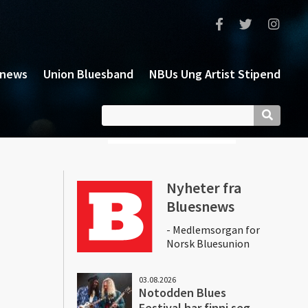
snews
Union Bluesband
NBUs Ung Artist Stipend
Nyheter fra
Bluesnews
- Medlemsorgan for
Norsk Bluesunion
03.08.2026
Notodden Blues
Festival har finni seg