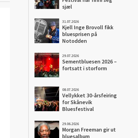
sjæl
31.07.2026
Kjell Inge Brovoll fikk
bluesprisen på
Notodden
29.07.2026
Sementbluesen 2026 –
fortsatt i storform
08.07.2026
Vellykket 30-årsfeiring
for Skånevik
Bluesfestival
29.06.2026
Morgan Freeman gir ut
bluesalbum