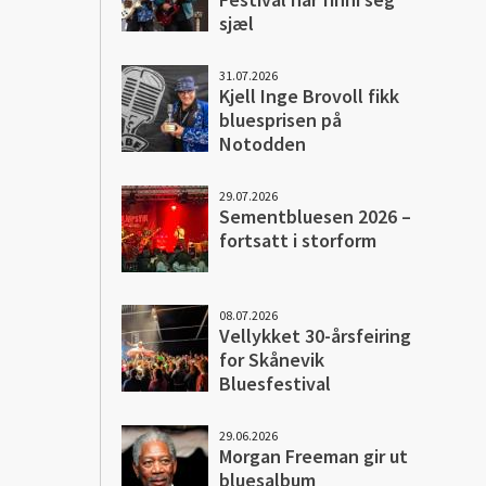
sjæl
31.07.2026
Kjell Inge Brovoll fikk
bluesprisen på
Notodden
29.07.2026
Sementbluesen 2026 –
fortsatt i storform
08.07.2026
Vellykket 30-årsfeiring
for Skånevik
Bluesfestival
29.06.2026
Morgan Freeman gir ut
bluesalbum