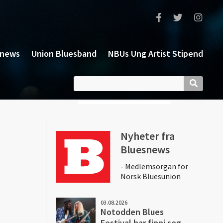
snews
Union Bluesband
NBUs Ung Artist Stipend
Nyheter fra
Bluesnews
- Medlemsorgan for
Norsk Bluesunion
03.08.2026
Notodden Blues
Festival har finni seg