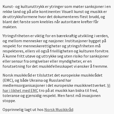
Kunst- og kulturuttrykk er ytringer som møter sanksjoner i en
rekke land og på alle kontinenter. Visuell kunst og musikk er
de uttrykksformene hvor det dokumenteres flest brudd, og
blant det første som knebles når autoritære krefter får
makten.
Ytringsfriheten er viktig for en bærekraftig utvikling i verden,
og mellom mennesker og nasjoner. Institusjoner bygget på
respekt for menneskerettigheter og ytringsfriheten må
respekteres, ellers vil også frivilligheten og kulturen forvitre.
Å kunne fritt utøve og uttrykke seg uten risiko for sanksjoner
eller sensur fra omgivelser eller myndigheter, er en
forutsetning for det musikkfellesskapet vi ønsker å fremme.
Norsk musikkråd er tilsluttet det europeiske musikkrådet
(EMC), og både Ukraina og Russland har
medlemsorganisasjoner i det europeiske musikknettverket.
Vi
har i likhet med EMC
tro på at musikk kan bidra til fred,
toleranse og gjensidig respekt. Men først må invasjonen
stoppe.
Opprinnelig lagt ut hos
Norsk Musikkråd
: